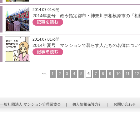
2014.07.01公開
2014年夏号 政令指定都市・神奈川県相模原市の「
2014.07.01公開
2014年夏号 マンションで暮らす人たちの名簿につい
<<
1
2
3
4
5
6
7
8
9
10
11
12
一般社団法人 マンション管理業協会
｜
個人情報保護方針
｜
お問い合わせ