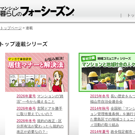
｜
トッ
トップページ
> 連載
2026年夏号
マンションの“終
2015年冬号
長い歴史をも
活” ―今から備えること
福山市自治会連合会
2026年春号
玄関ドアを勝手
2014年秋号
全国初「マン
に取り替えていいの？
ョン管理推進条例」を施行
た豊島区での地域コミュニ
2026年冬号
規約の改正 - 区
ィ活動の取り組み
分所有法が変わったら規約の
改正が必要なの？ -
2014年夏号
政令指定都市