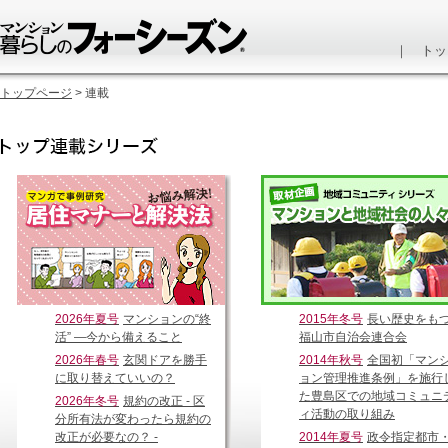
｜
トッ
トップページ
> 連載
2026年夏号
マンションの“終
2015年冬号
長い歴史をも
活” ―今から備えること
福山市自治会連合会
2026年春号
玄関ドアを勝手
2014年秋号
全国初「マン
に取り替えていいの？
ョン管理推進条例」を施行
た豊島区での地域コミュニ
2026年冬号
規約の改正 - 区
ィ活動の取り組み
分所有法が変わったら規約の
改正が必要なの？ -
2014年夏号
政令指定都市