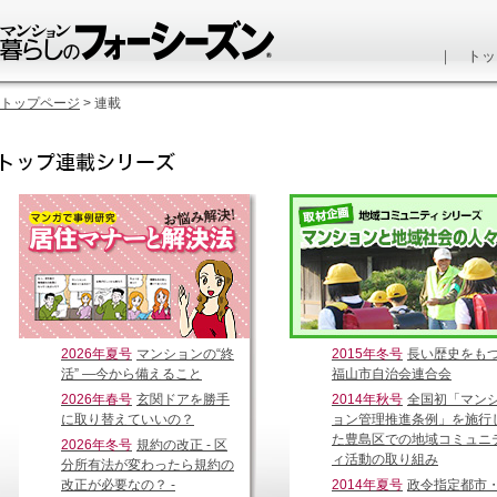
｜
トッ
トップページ
> 連載
2026年夏号
マンションの“終
2015年冬号
長い歴史をも
活” ―今から備えること
福山市自治会連合会
2026年春号
玄関ドアを勝手
2014年秋号
全国初「マン
に取り替えていいの？
ョン管理推進条例」を施行
た豊島区での地域コミュニ
2026年冬号
規約の改正 - 区
ィ活動の取り組み
分所有法が変わったら規約の
改正が必要なの？ -
2014年夏号
政令指定都市