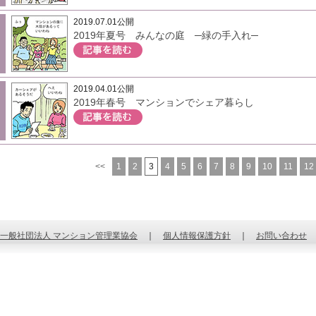
2019.07.01公開
2019年夏号 みんなの庭 ─緑の手入れ─
2019.04.01公開
2019年春号 マンションでシェア暮らし
<<
1
2
3
4
5
6
7
8
9
10
11
12
一般社団法人 マンション管理業協会
｜
個人情報保護方針
｜
お問い合わせ