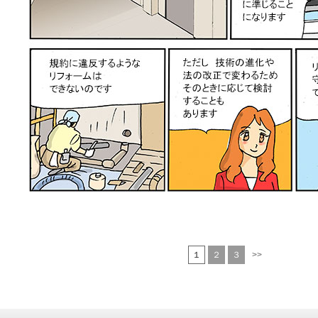
１
２
３
>>