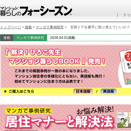
｜
トッ
トップページ
>
連載
>
マンガで事例研究
> 玄関ドアを勝手に取り替えていいの？
連載
マンガで事例研究
2026.04.01掲載