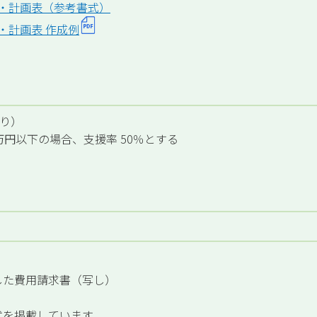
表・計画表（参考書式）
・計画表 作成例
限り）
万円以下の場合、支援率 50％とする
した費用請求書（写し）
を掲載しています