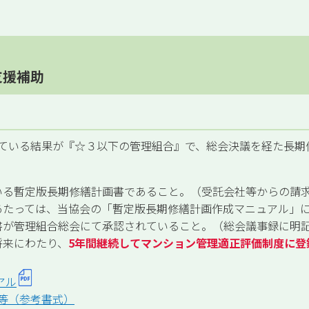
支援補助
ている結果が『☆３以下の管理組合』で、総会決議を経た長期
いる暫定版長期修繕計画書であること。（受託会社等からの請
あたっては、当協会の「暫定版長期修繕計画作成マニュアル」
書が管理組合総会にて承認されていること。（総会議事録に明
将来にわたり、
5年間継続してマンション管理適正評価制度に登
アル
書等（参考書式）