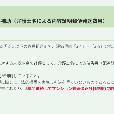
る補助（弁護士名による内容証明郵便発送費用）
『☆３以下の管理組合』で、評価項目「3-4」・「3-5」の
に対する未収納金の督促として、弁護士名による催告書（配達
在が判明していること。
促に際して、法的措置を実施し判決を得ていないものであるこ
将来にわたり、
5年間継続してマンション管理適正評価制度に登