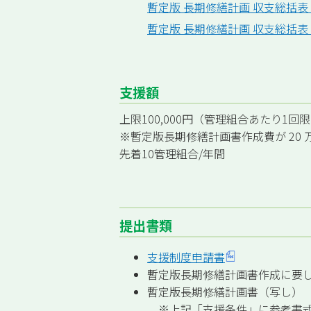
暫定版 長期修繕計画 収支総括
暫定版 長期修繕計画 収支総括表
支援額
上限100,000円（管理組合あたり1回
※暫定版長期修繕計画書作成費が 20 
先着10管理組合/年間
提出書類
支援制度申請書
暫定版長期修繕計画書作成に要
暫定版長期修繕計画書（写し）
※上記「支援条件」に参考書式