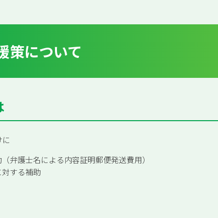
援策について
は
けに
助（弁護士名による内容証明郵便発送費用）
に対する補助