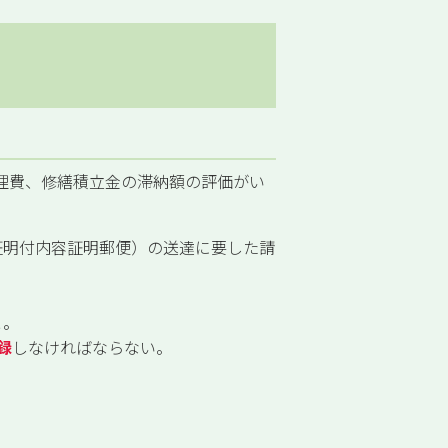
管理費、修繕積立金の滞納額の評価がい
証明付内容証明郵便）の送達に要した請
と。
録
しなければならない。