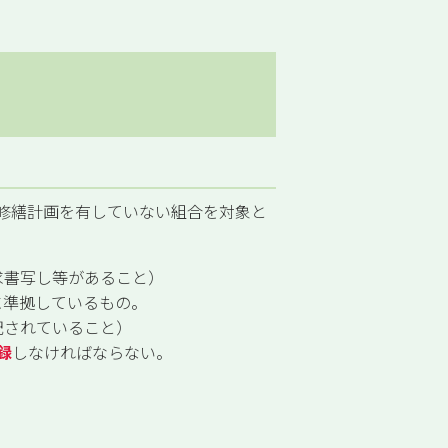
修繕計画を有していない組合を対象と
求書写し等があること）
に準拠しているもの。
記されていること）
録
しなければならない。