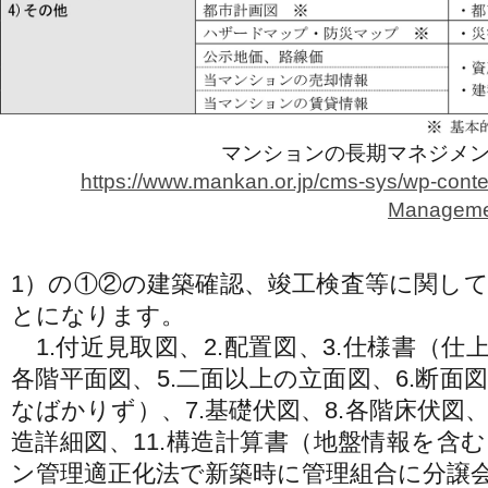
マンションの長期マネジメ
https://www.mankan.or.jp/cms-sys/wp-cont
Management
1）の①②の建築確認、竣工検査等に関し
とになります。
1.付近見取図、2.配置図、3.仕様書（仕
各階平面図、5.二面以上の立面図、6.断面
なばかりず）、7.基礎伏図、8.各階床伏図、9
造詳細図、11.構造計算書（地盤情報を含
ン管理適正化法で新築時に管理組合に分譲