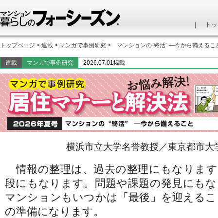
｜
トッ
トップページ
>
連載
>
マンガで事例研究
> マンションの“終活” ―今から備えるこ
連載
マンガで事例研究
2026.07.01掲載
横浜市立大学名誉教授／東京都市大
情報の整理は、過去の整理にもなります
段にもなります。問題や課題の発見にもな
マンションもいつかは「最後」を迎えるこ
の準備になります。