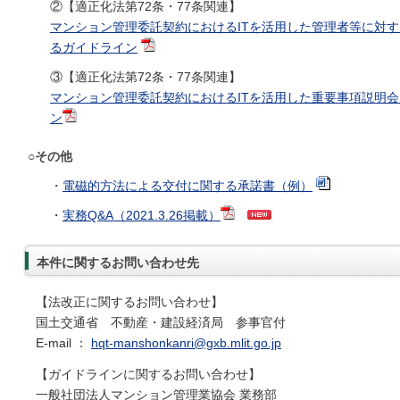
②【適正化法第72条・77条関連】
マンション管理委託契約におけるITを活用した管理者等に対
るガイドライン
③【適正化法第72条・77条関連】
マンション管理委託契約におけるITを活用した重要事項説明
ン
○その他
・
電磁的方法による交付に関する承諾書（例）
・
実務Q&A（2021.3.26掲載）
本件に関するお問い合わせ先
【法改正に関するお問い合わせ】
国土交通省 不動産・建設経済局 参事官付
E-mail ：
hqt-manshonkanri@gxb.mlit.go.jp
【ガイドラインに関するお問い合わせ】
一般社団法人マンション管理業協会 業務部