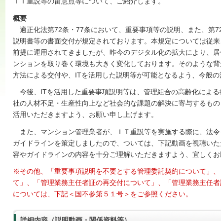
ＩＴ重説等の留意点等について、ご紹介します。
概要
適正化法第72条・77条において、重要事項等の説明、また、第72
説明書等の書面交付が規定されております。本規定については従来
前提に運用されてきましたが、昨今のデジタル化の拡大により、居
ンションを取り巻く環境も大きく変化しております。そのような背
方法による交付や、ITを活用した説明等が可能となるよう、今般
今後、ITを活用した重要事項説明等は、管理組合の高齢化による
社の人材不足・生産性向上など社会的な課題の解決に寄与するもの
活用いただきますよう、お願い申し上げます。
また、マンション管理業者が、ＩＴ重説等を実施する際に、法令
ガイドラインを策定しましたので、ついては、下記動画を視聴いた
容やガイドラインの内容を十分ご理解いただきますよう、宜しくお
※その他、「重要事項説明を不要とする管理委託契約について」、
て」、「管理業務主任者証の再交付について」、「管理業務主任者
については、下記＜国不参第５１号＞をご参照ください。
詳細内容（説明動画・関係資料等）