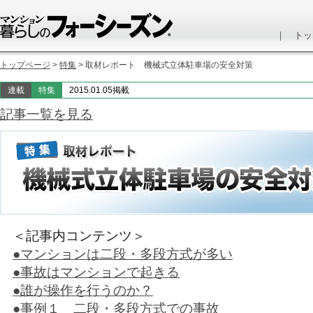
｜
トッ
トップページ
>
特集
> 取材レポート 機械式立体駐車場の安全対策
連載
特集
2015.01.05掲載
記事一覧を見る
＜記事内コンテンツ＞
●マンションは二段・多段方式が多い
●事故はマンションで起きる
●誰が操作を行うのか？
●事例１ 二段・多段方式での事故