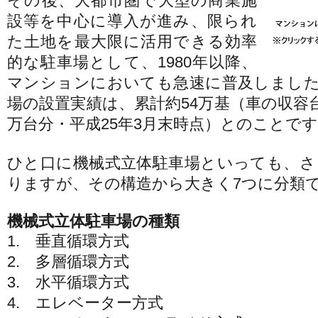
その後、大都市圏で大型の商業施
設等を中心に導入が進み、限られ
た土地を最大限に活用できる効率
的な駐車場として、1980年以降、
マンションにおいても急速に普及しました
場の設置実績は、累計約54万基（車の収容台
万台分・平成25年3月末時点）とのことで
ひと口に機械式立体駐車場といっても、さ
りますが、その構造から大きく7つに分類
機械式立体駐車場の種類
1. 垂直循環方式
2. 多層循環方式
3. 水平循環方式
4. エレベーター方式